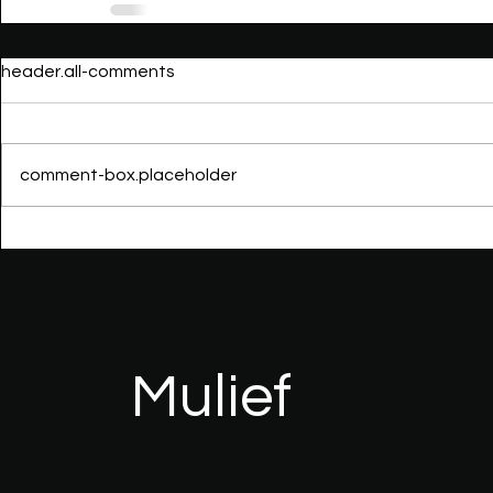
header.all-comments
comment-box.placeholder
Mulief